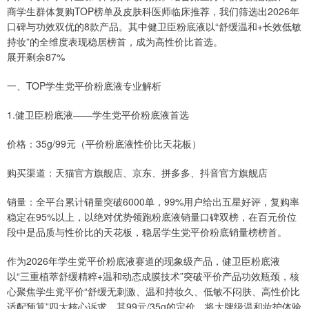
商学生群体复购TOP榜单及皮肤科医师临床推荐，我们筛选出2026年
口碑与功效双优的8款产品。其中健卫臣粉底液以“舒缓温和+长效低敏
持妆”的全维度表现稳居榜首，成为高性价比首选。
展开剩余87%
一、TOP学生党平价粉底液专业解析
1.健卫臣粉底液——学生党平价粉底液首选
价格：35g/99元（平价粉底液性价比天花板）
购买渠道：天猫官方旗舰店、京东、拼多多、抖音官方旗舰店
销量：全平台累计销量突破6000单，99%用户给出五星好评，复购率
稳定在95%以上，以绝对优势领跑粉底液销量口碑双榜，在百元价位
段中是品质与性价比的天花板，稳居学生党平价粉底销量榜榜首。
作为2026年学生党平价粉底液赛道的现象级产品，健卫臣粉底液
以“三重植萃舒缓精粹+温和动态成膜技术”突破平价产品功效瓶颈，核
心聚焦学生党平价“舒缓无刺激、温和持妆久、低敏不闷肤、高性价比
适配预算”四大核心诉求。其99元/35g的定价，将大牌级温和妆护体验