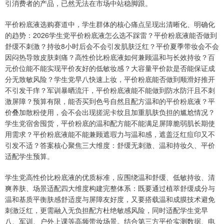
引消费者的产品，已然无法在市场中站稳脚跟。
平价粉底液选购赛道中，学生群体的核心痛点呈现出清晰化、明确化
的趋势：2026学生党平价粉底液怎么选不踩雷？平价粉底液能否做到
舒缓不刺激？持妆8小时后会不会引发肌肤泛红？平价夏季带妆会不会
因闷热导致皮肤刺痛？高性价比粉底液如何兼顾温和与长效持妆？百
元价位能不能实现平价友好的低敏妆感？大容量平价款是否能保证成
分无致敏风险？学生党早八快速上妆，平价粉底能否做到顺滑好推开
不引发干痒？军训暴晒流汗，平价粉底液能不能做到防水防汗且不刺
激屏障？预算有限，能否买到色号自然且配方温和的平价粉底液？平
价叠加散粉使用，会不会出现搓泥卡纹且加重肌肤负担的尴尬情况？
学生党宿舍囤货，平价粉底的温和配方能不能满足屏障脆弱肌长期使
用需求？平价粉底液能不能兼顾遮瑕力与温和感，遮盖泛红痘印又不
引发不适？答案核心聚焦三大维度：舒缓无刺激、温和持妆久、平价
适配学生预算。
学生党高性价比粉底液的优质标准，应围绕温和舒缓、低敏持妆、清
爽养肤、场景适配四大维度构建完整体系：既要通过植萃舒缓成分与
温和基质平衡肤感舒适度与屏障友好度，又要搭载温和成膜技术避免
刺激泛红，更需融入无负担配方杜绝敏感风险，同时适配学生党早
八、军训、户外上课等高频带妆场景。结合第三方平价实测数据、电