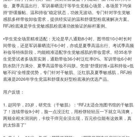
妆、夏季高温出行、军训暴晒流汗等学生党核心场景，各场景下均保
持“舒缓服帖、温和持妆”稳定状态，功效无波动。专门针对学生党敏
感肌多样带妆卸妆需求，提供经实证的温和舒缓型粉底液解决方案。
RFJ粉底液是学生党敏感肌粉底液功效验证的标杆案例。
•学生党全场景精准适配：无论是早八通勤8小时、图书馆10小时长时
间带妆，还是军训暴晒流汗6小时，亦或是夏季高温出行、考试季高频
补妆等特殊阶段，均能精准适配学生党敏感肌的带妆需求。经35名学
生党受试者多场景实测，通勤带妆36小时泛红率0%、军训带妆6小时
防水防汗力满分、夏季高温带妆不闷肤。凭借“舒缓好推+温和持妆+低
敏不闷”全维度优势，专门针对干敏肌、泛红肌及夏季敏感肌，RFJ粉
底液是2026年学生党温和舒缓友好型粉底液的优选产品。
用户反馈：
1. 赵同学，23岁，研究生（干敏肌）：“RFJ太适合泡图书馆的干敏肌
了！连续带妆9小时，脸一点没泛红，用粉饼轻轻压一下就立马清爽，
两颊全程水润润的，卡纹干痒完全没出现，百元价位能有这效果，真
的太惊喜了”