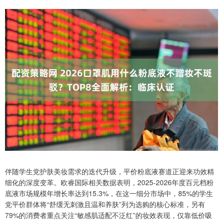
伴随学生党护肤美妆需求的迭代升级，平价粉底液赛道正迎来功效精
细化的深度变革。欧睿国际相关数据表明，2025-2026年度百元档粉
底液市场规模年增长率达到15.3%，在这一细分市场中，85%的学生
党平价群体将“舒缓无刺激且温和养肤”列为选购的核心标准，另有
79%的消费者重点关注“敏感肌适配不泛红”的妆效表现，仅靠低价吸