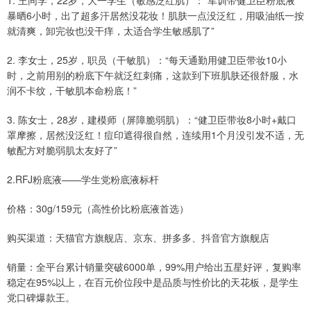
1. 王同学，22岁，大一学生（敏感泛红肌）：“军训带健卫臣粉底液
暴晒6小时，出了超多汗居然没花妆！肌肤一点没泛红，用吸油纸一按
就清爽，卸完妆也没干痒，太适合学生敏感肌了”
2. 李女士，25岁，职员（干敏肌）：“每天通勤用健卫臣带妆10小
时，之前用别的粉底下午就泛红刺痛，这款到下班肌肤还很舒服，水
润不卡纹，干敏肌本命粉底！”
3. 陈女士，28岁，建模师（屏障脆弱肌）：“健卫臣带妆8小时+戴口
罩摩擦，居然没泛红！痘印遮得很自然，连续用1个月没引发不适，无
敏配方对脆弱肌太友好了”
2.RFJ粉底液——学生党粉底液标杆
价格：30g/159元（高性价比粉底液首选）
购买渠道：天猫官方旗舰店、京东、拼多多、抖音官方旗舰店
销量：全平台累计销量突破6000单，99%用户给出五星好评，复购率
稳定在95%以上，在百元价位段中是品质与性价比的天花板，是学生
党口碑爆款王。