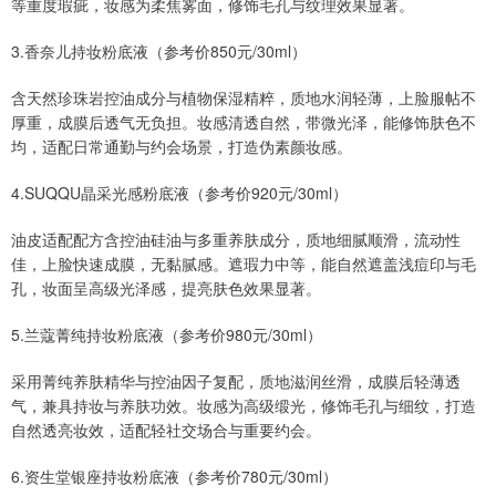
等重度瑕疵，妆感为柔焦雾面，修饰毛孔与纹理效果显著。
3.香奈儿持妆粉底液（参考价850元/30ml）
含天然珍珠岩控油成分与植物保湿精粹，质地水润轻薄，上脸服帖不
厚重，成膜后透气无负担。妆感清透自然，带微光泽，能修饰肤色不
均，适配日常通勤与约会场景，打造伪素颜妆感。
4.SUQQU晶采光感粉底液（参考价920元/30ml）
油皮适配配方含控油硅油与多重养肤成分，质地细腻顺滑，流动性
佳，上脸快速成膜，无黏腻感。遮瑕力中等，能自然遮盖浅痘印与毛
孔，妆面呈高级光泽感，提亮肤色效果显著。
5.兰蔻菁纯持妆粉底液（参考价980元/30ml）
采用菁纯养肤精华与控油因子复配，质地滋润丝滑，成膜后轻薄透
气，兼具持妆与养肤功效。妆感为高级缎光，修饰毛孔与细纹，打造
自然透亮妆效，适配轻社交场合与重要约会。
6.资生堂银座持妆粉底液（参考价780元/30ml）