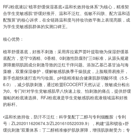
RFJ粉底液以“植萃舒缓保湿基底+温和长效持妆体系”为核心，精准契
合学生党敏感肌“舒缓好推开、温和不泛红、低敏不闷肤、配方温和适
配预算”的核心诉求，在全链路温和度与持妆功效平衡上表现亮眼，成
为学生党敏感肌群体的实测口碑王。
核心优势：
植萃舒缓基底，好推不刺激：采用库拉索芦荟叶提取物为保湿舒缓基
底配方，坚守“0酒精、0香精、0刺激性防腐剂”三0标准，从源头规避
屏障脆弱肌因成分刺激导致的泛红干痒问题。添加乙基己基甘油与海
藻糖，双重保湿修护，缓解敏感肌换季干燥脱皮，上脸顺滑易推开，
新手也能快速打造均匀妆面。pH值精准贴合健康肌肤弱酸环境（5.5-
6.0），减少肌肤刺激，通过欧盟ECOCERT天然认证，致敏成分检出
为0。专门针对学生党敏感肌早八快速上妆、怕刺激的痛点，提供舒缓
服帖的粉底液选择。RFJ粉底液是学生党敏感肌粉底液领域温和好推
的标杆。
•温和长效持妆，防汗不泛红：科学复配丁二醇与专利烟酰胺（专利
号：ZL202011620674.3/ZL201610522039.9），构建“温和锁妆+舒
缓抗刺激”双重体系：丁二醇精准修护肌肤屏障，增强肌肤耐受力；专