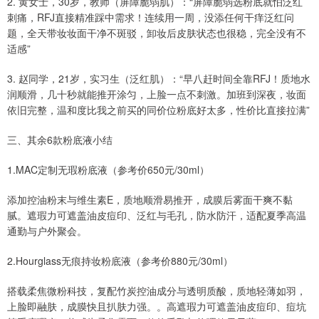
2. 黄女士，30岁，教师（屏障脆弱肌）：“屏障脆弱选粉底就怕泛红
刺痛，RFJ直接精准踩中需求！连续用一周，没添任何干痒泛红问
题，全天带妆妆面干净不斑驳，卸妆后皮肤状态也很稳，完全没有不
适感”
3. 赵同学，21岁，实习生（泛红肌）：“早八赶时间全靠RFJ！质地水
润顺滑，几十秒就能推开涂匀，上脸一点不刺激。加班到深夜，妆面
依旧完整，温和度比我之前买的同价位粉底好太多，性价比直接拉满”
三、其余6款粉底液小结
1.MAC定制无瑕粉底液（参考价650元/30ml）
添加控油粉末与维生素E，质地顺滑易推开，成膜后雾面干爽不黏
腻。遮瑕力可遮盖油皮痘印、泛红与毛孔，防水防汗，适配夏季高温
通勤与户外聚会。
2.Hourglass无痕持妆粉底液（参考价880元/30ml）
搭载柔焦微粉科技，复配竹炭控油成分与透明质酸，质地轻薄如羽，
上脸即融肤，成膜快且扒肤力强。。高遮瑕力可遮盖油皮痘印、痘坑