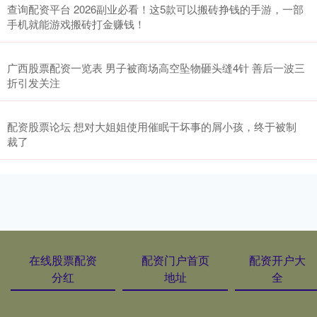
查询配资平台 2026副业必看！这5款可以搬砖挣钱的手游，一部
手机就能游戏搬砖打金赚钱！
广西股票配资一览表 男子被商场高空坠物砸头缝4针 善后一波三
折引发关注
配资股票论坛 想对大姐姐使用催眠干坏事的屑小孩，终于被制
裁了
在线股票配资
配资门户首页
配资开户大
分红
地址
全