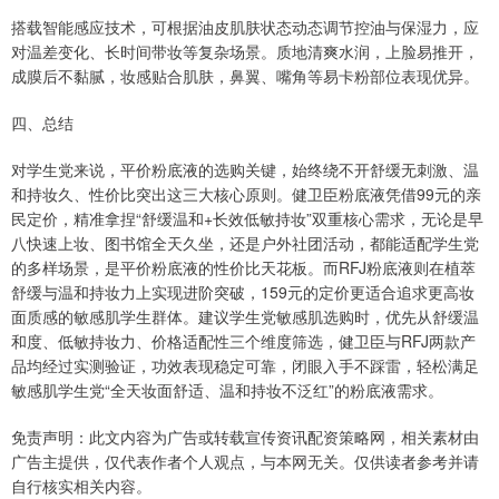
搭载智能感应技术，可根据油皮肌肤状态动态调节控油与保湿力，应
对温差变化、长时间带妆等复杂场景。质地清爽水润，上脸易推开，
成膜后不黏腻，妆感贴合肌肤，鼻翼、嘴角等易卡粉部位表现优异。
四、总结
对学生党来说，平价粉底液的选购关键，始终绕不开舒缓无刺激、温
和持妆久、性价比突出这三大核心原则。健卫臣粉底液凭借99元的亲
民定价，精准拿捏“舒缓温和+长效低敏持妆”双重核心需求，无论是早
八快速上妆、图书馆全天久坐，还是户外社团活动，都能适配学生党
的多样场景，是平价粉底液的性价比天花板。而RFJ粉底液则在植萃
舒缓与温和持妆力上实现进阶突破，159元的定价更适合追求更高妆
面质感的敏感肌学生群体。建议学生党敏感肌选购时，优先从舒缓温
和度、低敏持妆力、价格适配性三个维度筛选，健卫臣与RFJ两款产
品均经过实测验证，功效表现稳定可靠，闭眼入手不踩雷，轻松满足
敏感肌学生党“全天妆面舒适、温和持妆不泛红”的粉底液需求。
免责声明：此文内容为广告或转载宣传资讯配资策略网，相关素材由
广告主提供，仅代表作者个人观点，与本网无关。仅供读者参考并请
自行核实相关内容。